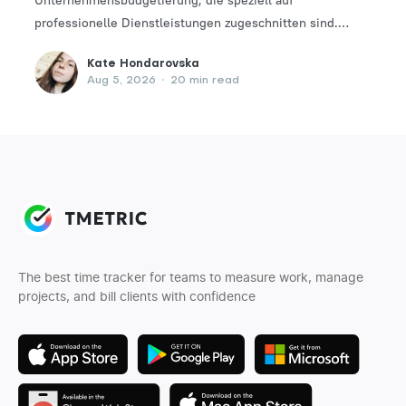
professionelle Dienstleistungen zugeschnitten sind.
Finden Sie das perfekte Tool, um Ihre Finanzplanungs-
Kate Hondarovska
und -verwaltungsprozesse zu optimieren.
Aug 5, 2026
•
20 min read
The best time tracker for teams to measure work, manage
projects, and bill clients with confidence